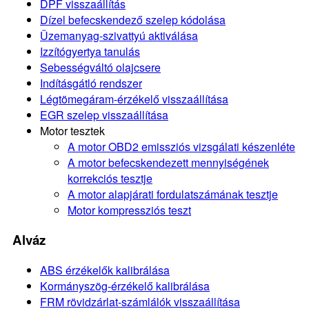
DPF visszaállítás
Dízel befecskendező szelep kódolása
Üzemanyag-szivattyú aktiválása
Izzítógyertya tanulás
Sebességváltó olajcsere
Indításgátló rendszer
Légtömegáram-érzékelő visszaállítása
EGR szelep visszaállítása
Motor tesztek
A motor OBD2 emissziós vizsgálati készenléte
A motor befecskendezett mennyiségének
korrekciós tesztje
A motor alapjárati fordulatszámának tesztje
Motor kompressziós teszt
Alváz
ABS érzékelők kalibrálása
Kormányszög-érzékelő kalibrálása
FRM rövidzárlat-számlálók visszaállítása