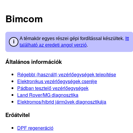
Bimcom
A témakör egyes részei gépi fordítással készültek.
Itt
található az eredeti angol verzió
.
Általános információk
Régebbi (használt) vezérlőegységek telepítése
Elektronikus vezérlőegységek cseréje
Pádban tesztelő vezérlőegységek
Land Rover/MG diagnosztika
Elektromos/hibrid járművek diagnosztikája
Erőátvitel
DPF regeneráció