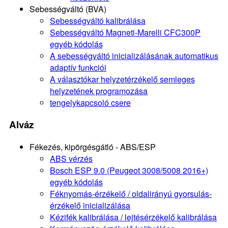
Sebességváltó (BVA)
Sebességváltó kalibrálása
Sebességváltó Magneti-Marelli CFC300P
egyéb kódolás
A sebességváltó inicializálásának automatikus
adaptív funkciói
A választókar helyzetérzékelő semleges
helyzetének programozása
tengelykapcsoló csere
Alváz
Fékezés, kipörgésgátló - ABS/ESP
ABS vérzés
Bosch ESP 9.0 (Peugeot 3008/5008 2016+)
egyéb kódolás
Féknyomás-érzékelő / oldalirányú gyorsulás-
érzékelő inicializálása
Kézifék kalibrálása / lejtésérzékelő kalibrálása