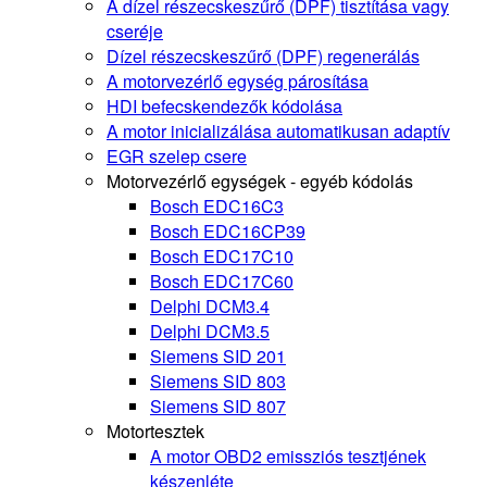
A dízel részecskeszűrő (DPF) tisztítása vagy
cseréje
Dízel részecskeszűrő (DPF) regenerálás
A motorvezérlő egység párosítása
HDI befecskendezők kódolása
A motor inicializálása automatikusan adaptív
EGR szelep csere
Motorvezérlő egységek - egyéb kódolás
Bosch EDC16C3
Bosch EDC16CP39
Bosch EDC17C10
Bosch EDC17C60
Delphi DCM3.4
Delphi DCM3.5
Siemens SID 201
Siemens SID 803
Siemens SID 807
Motortesztek
A motor OBD2 emissziós tesztjének
készenléte