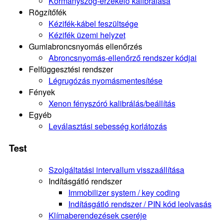
Kormányszög-érzékelő kalibrálása
Rögzítőfék
Kézifék-kábel feszültsége
Kézifék üzemi helyzet
Gumiabroncsnyomás ellenőrzés
Abroncsnyomás-ellenőrző rendszer kódjai
Felfüggesztési rendszer
Légrugózás nyomásmentesítése
Fények
Xenon fényszóró kalibrálás/beállítás
Egyéb
Leválasztási sebesség korlátozás
Test
Szolgáltatási intervallum visszaállítása
Indításgátló rendszer
Immobilizer system / key coding
Indításgátló rendszer / PIN kód leolvasás
Klímaberendezések cseréje